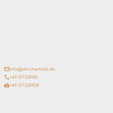
an der Lutherkirche GmbH
aße 4 - 6
tz
info@ahl-chemnitz.de
+49 371 530100
+49 371 5301018
eiten