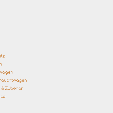
nks
utz
m
uwagen
brauchtwagen
le & Zubehör
ice