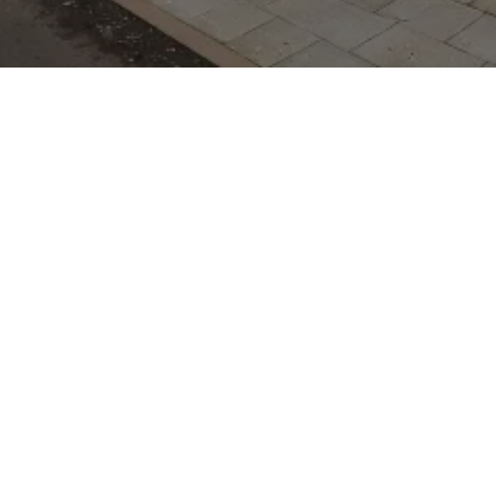
t kompaktes SUV-
ntrieb: ein agiler City-
deutlich reduziertem
ufwand, markantem
tzposition. Mit einem
W (≈136 PS) und einer
ch von etwa 50 kWh
ichweiten um die 300 km
hnellladen, was ihn
 und kurze Reisen
sen, elektrisches