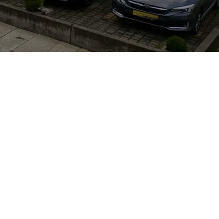
zbank und
- und Parkhilfen
s hin zu Plug-in-
 Leistung und
ogenem
irche GmbH