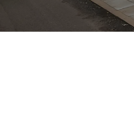
 X verbindet kompaktes SUV-Format mit variablen Raum
 für gute Übersicht. Modern gestaltetes Interieur triff
nt-System mit Smartphone-Integration. Technisch reicht 
e rein elektrisches Fahren im Alltag ermöglichen und b
sonders in wechselhaftem Stadt-Land-Mix, wie ihn die 
cherem Fahrverhalten. Das gezeigte Fahrzeug steht in
haus sind Serviceleistungen für VW, Audi, Skoda und 