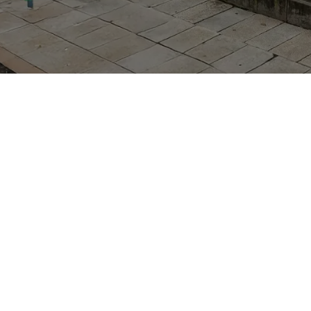
angeboten: großzügiger Kofferraum, flexible Rücksit
t auf Assistenzsysteme wie Notbremsassistent, Spurhalte
die Palette von effizienten Benzin- und Dieselmotoren bi
ei Bedarf mit kombiniertem Systemantrieb deutlich mehr
Region Chemnitz bietet, punktet das Modell mit ausgew
 Chemnitz und wird über das Autohaus an der Lutherk
VW Nutzfahrzeuge ausgewiesen.