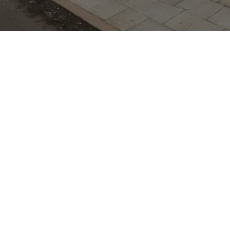
 Klassiker der
he seit den 1990er
rentwickelt wurde. Der
lichkeit und
n, ist in Schrägheck-
ar und kommt mit
nfotainment‑Systemen.
ndbreite von
elmotoren bis hin zu
er Unterstützung, was
r längere Strecken