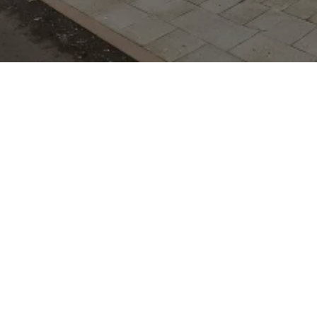
Modell/Typ nicht
Angebot steht das
che GmbH. Opel wurde
det und gehört heute
arke ist bekannt für
erte Modelle wie
ie für ihre sukzessive
a‑e, Mokka‑e). Zwickau
dition: Hier entstanden
h, die zur Geschichte
adt ist heute ein