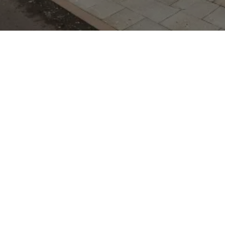
bindet bewährte
ntdeckergeist:
etauglichkeit und
tures machen ihn zur
in Stadt und Natur. Im
he in Chemnitz steht
ung bereit – der
, sodass Interessenten
r Ort sein können.
Haus außerdem
pel, Silence und Isuzu,