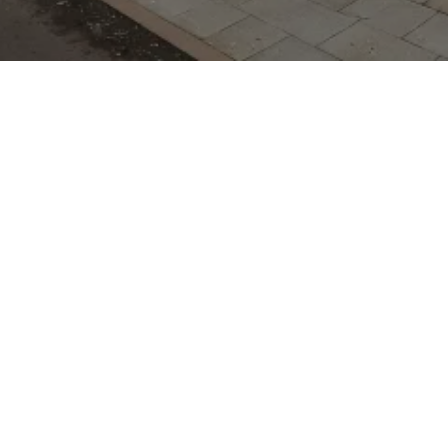
det die Robustheit
r Alltagstauglichkeit
 Allradantrieb,
em Schwerpunkt und
machen ihn besonders
bil. Das Modell
e‑ und
stenzsysteme wie das
Crashtest‑Werte sind
h für den OUTBACK sind
ßzügiges Ladevolumen,