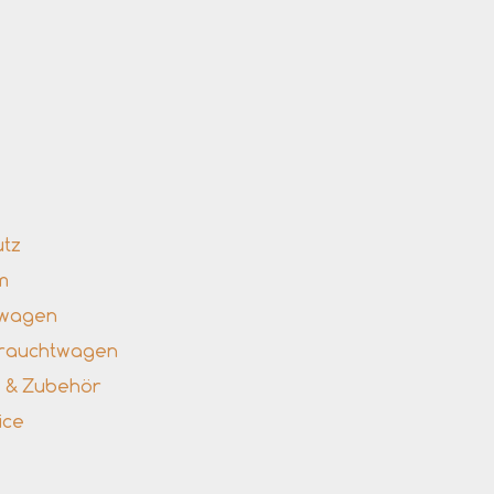
nks
utz
m
uwagen
brauchtwagen
le & Zubehör
ice