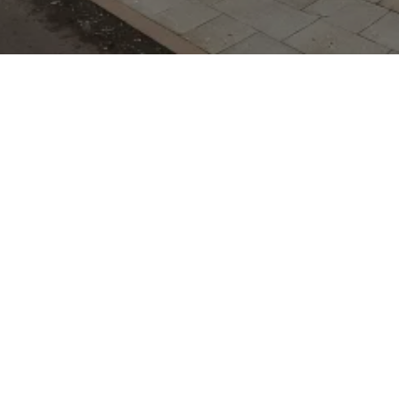
s Tageszulassung? Im
he in Chemnitz finden
sungen der Marke Subaru
und sofort fahrbereit.
g gut und schnell zu
enten aus der Region
t gelangen können. Das
aru auch Fahrzeuge und
Silence und Isuzu,
ung markenspezifisch
ulassungen bieten den