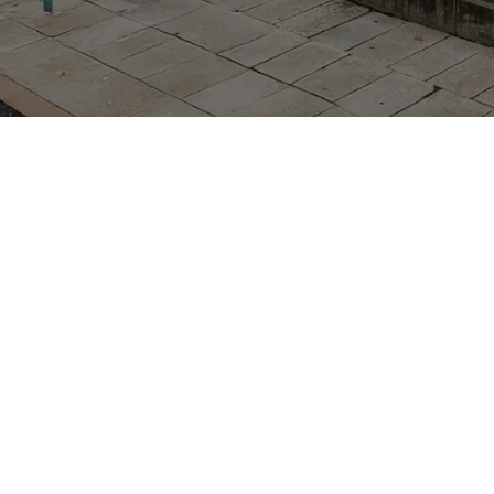
n der Lutherkirche bietet Ihnen attraktive Subaru-Mod
odernes, gut ausgestattetes Fahrzeug suchen. Vom robu
durch Zuverlässigkeit, Fahrsicherheit und hohen Wied
ahrt und Übernahme ohne langen Aufwand möglich sind
 und Service für Ihr Subaru-Fahrzeug direkt vor Ort st
g und sofortiger Verfügbarkeit.