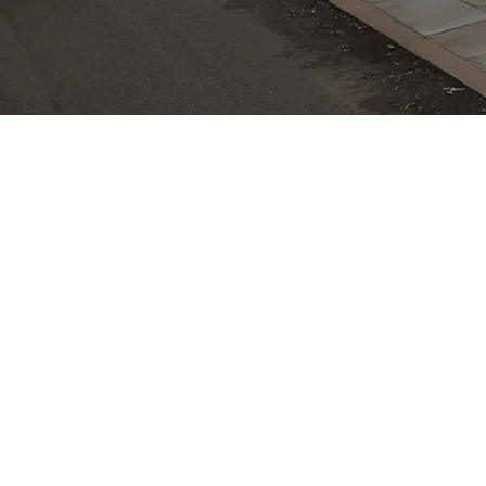
aru-Tageszulassung direkt in Chemnitz: Das Autohaus a
minimaler Laufleistung – ideal, wenn Sie schnell ein m
zu bewährter Boxer-Motor-Technik überzeugen Subarus 
Standort in Chemnitz bequem und zügig, sodass Probef
 auch Opel, Silence und Isuzu betreut, sodass Wartung
die Chance auf ein neuwertiges Auto mit Tageszulassun