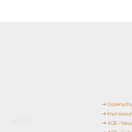
ngszeiten
Weiterführende Li
Datensch
Impressu
AGB - Ne