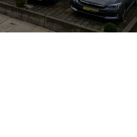
elle sofort
sten
erverkaufswert.
. Im Haus
attfinden