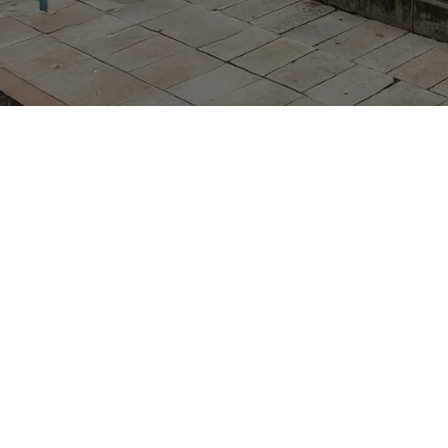
ische Allradantriebssystem, die gemeinsam für eine ti
erigen Witterungsverhältnissen sorgen. Technologien 
t und Assistenzfunktionen, während Subarus Rallye-Her
ltagstauglichkeit, guter Geländetauglichkeit und stabi
chselhaftem Wetter geschätzt werden. Das Fahrzeug st
r Besichtigung und Probefahrt vor Ort. Hinweis zur Wer
zfahrzeuge.