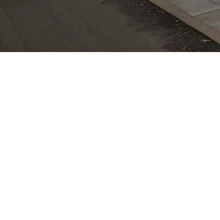
für seinen querliegenden Boxer-Motor und das symmetr
usgeglichene Straßenlage und hohe Traktion bei schwi
em EyeSight mit Stereo-Kamera unterstützen Sicherhei
spaß betont. Viele Subaru-Modelle punkten mit hoher Al
en – Eigenschaften, die besonders in Regionen mit we
r Lutherkirche GmbH und bietet dort die Möglichkeit zu
ber Servicekapazitäten für VW, Audi, Skoda und VW Nut