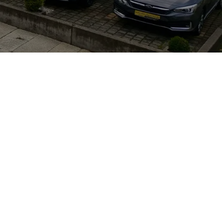
efe
wie das
kunft
len
eht in Chemnitz
kstatt: Das