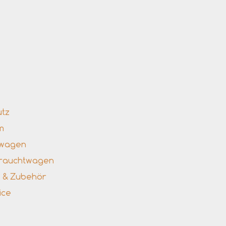
nks
utz
m
uwagen
brauchtwagen
le & Zubehör
ice