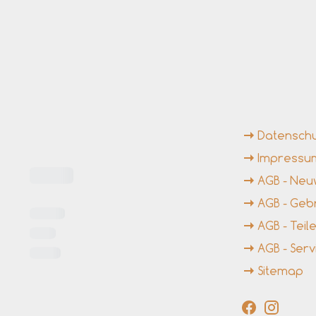
ngszeiten
Weiterführende Li
Datensch
Impressu
AGB - Ne
AGB - Ge
AGB - Tei
AGB - Serv
Sitemap