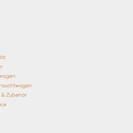
nks
utz
m
uwagen
brauchtwagen
le & Zubehör
ice