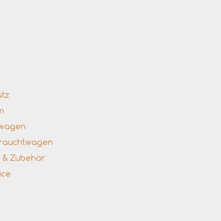
nks
utz
m
uwagen
brauchtwagen
le & Zubehör
ice