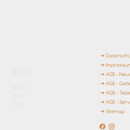
ngszeiten
Weiterführende Li
Datensch
Impressu
AGB - Ne
AGB - Ge
AGB - Tei
AGB - Serv
Sitemap